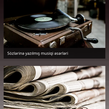
Sözlərinə yazılmış musiqi əsərləri