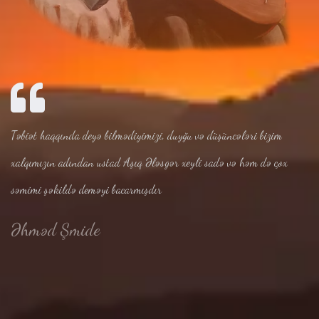
Təbiət haqqında deyə bilmədiyimizi, duyğu və düşüncələri bizim
xalqımızın adından ustad Aşıq Ələsgər xeyli sadə və həm də çox
səmimi şəkildə deməyi bacarmışdır
Əhməd Şmide