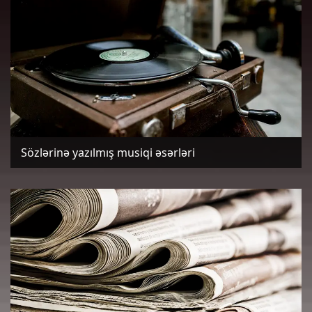
Sözlərinə yazılmış musiqi əsərləri