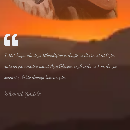
Təbiət haqqında deyə bilmədiyimizi, duyğu və düşüncələri bizim
xalqımızın adından ustad Aşıq Ələsgər xeyli sadə və həm də çox
səmimi şəkildə deməyi bacarmışdır
Əhməd Şmide