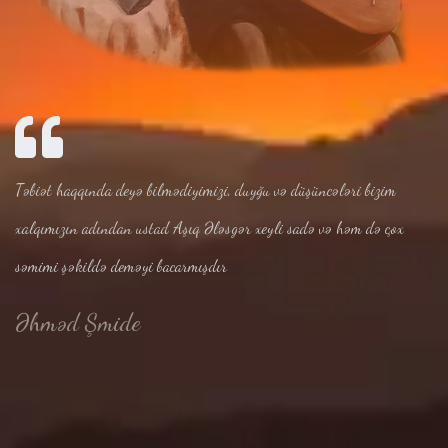
Təbiət haqqında deyə bilmədiyimizi, duyğu və düşüncələri bizim
xalqımızın adından ustad Aşıq Ələsgər xeyli sadə və həm də çox
səmimi şəkildə deməyi bacarmışdır
Əhməd Şmide