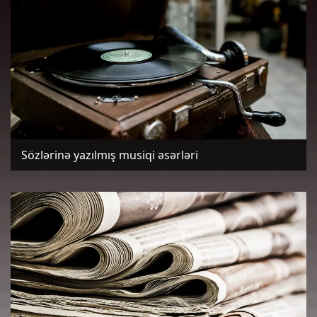
Sözlərinə yazılmış musiqi əsərləri