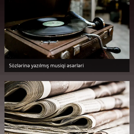
Sözlərinə yazılmış musiqi əsərləri