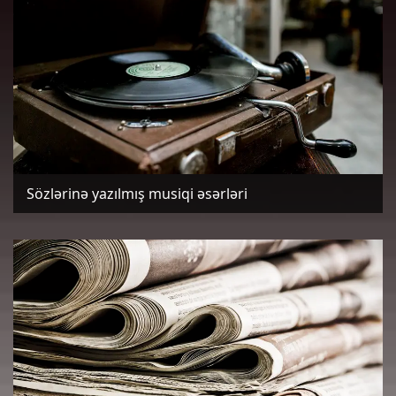
Sözlərinə yazılmış musiqi əsərləri