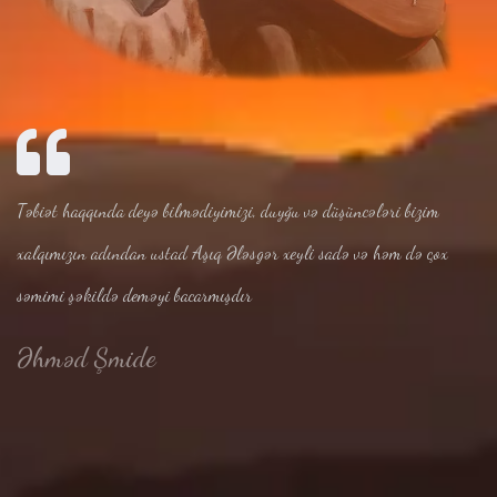
Təbiət haqqında deyə bilmədiyimizi, duyğu və düşüncələri bizim
xalqımızın adından ustad Aşıq Ələsgər xeyli sadə və həm də çox
səmimi şəkildə deməyi bacarmışdır
Əhməd Şmide