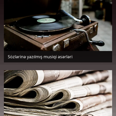
Sözlərinə yazılmış musiqi əsərləri