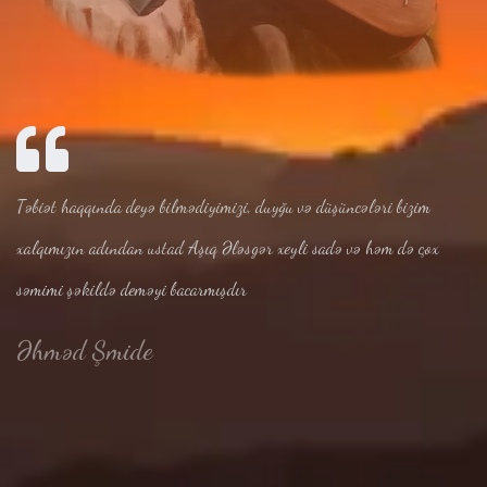
Təbiət haqqında deyə bilmədiyimizi, duyğu və düşüncələri bizim
xalqımızın adından ustad Aşıq Ələsgər xeyli sadə və həm də çox
səmimi şəkildə deməyi bacarmışdır
Əhməd Şmide