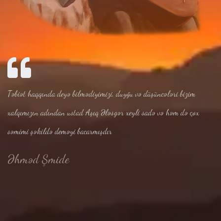
Təbiət haqqında deyə bilmədiyimizi, duyğu və düşüncələri bizim
xalqımızın adından ustad Aşıq Ələsgər xeyli sadə və həm də çox
səmimi şəkildə deməyi bacarmışdır
Əhməd Şmide