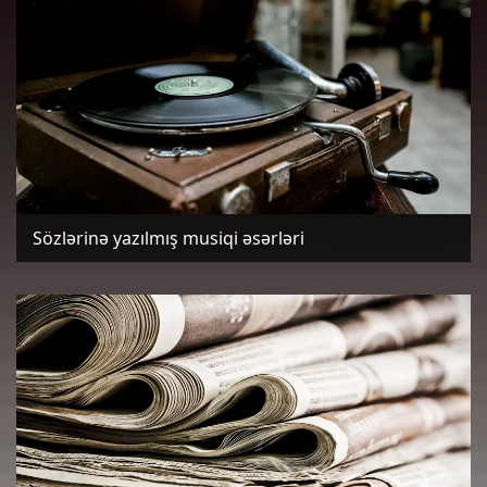
Sözlərinə yazılmış musiqi əsərləri