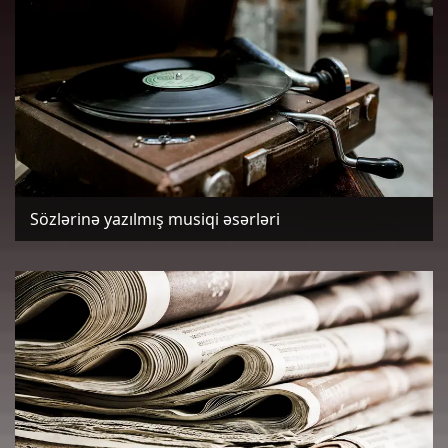
Sözlərinə yazılmış musiqi əsərləri