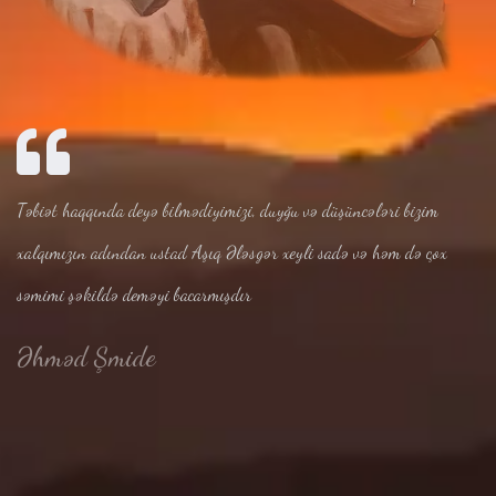
Təbiət haqqında deyə bilmədiyimizi, duyğu və düşüncələri bizim
xalqımızın adından ustad Aşıq Ələsgər xeyli sadə və həm də çox
səmimi şəkildə deməyi bacarmışdır
Əhməd Şmide