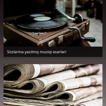
Sözlərinə yazılmış musiqi əsərləri