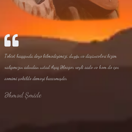
Təbiət haqqında deyə bilmədiyimizi, duyğu və düşüncələri bizim
xalqımızın adından ustad Aşıq Ələsgər xeyli sadə və həm də çox
səmimi şəkildə deməyi bacarmışdır
Əhməd Şmide