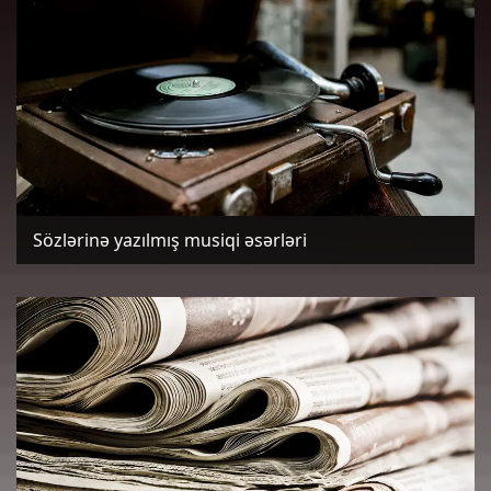
Sözlərinə yazılmış musiqi əsərləri