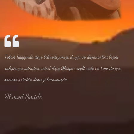
Təbiət haqqında deyə bilmədiyimizi, duyğu və düşüncələri bizim
xalqımızın adından ustad Aşıq Ələsgər xeyli sadə və həm də çox
səmimi şəkildə deməyi bacarmışdır
Əhməd Şmide