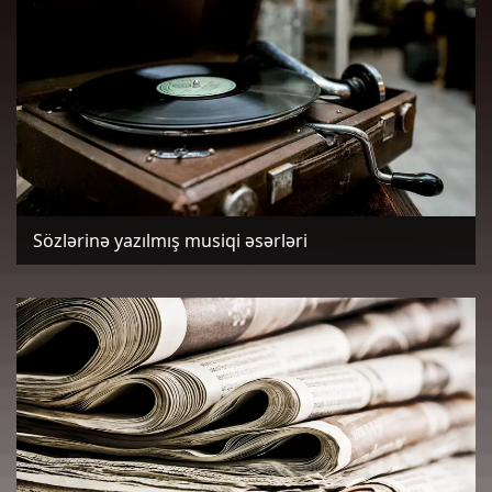
Sözlərinə yazılmış musiqi əsərləri