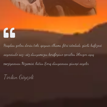
Haqdan gələn dərin təbi, qaynar ilhamı, fitri istedadı, güclü hafizəsi
sayəsində saz-söz dünyamızın korifeyinə çevrilən Ələsgər aşıq
poeziyasının Nizamisi, bütün Şərq dünyasının günəşi sayılır
Tərlan Göyçəli