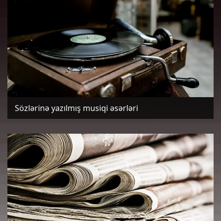
Sözlərinə yazılmış musiqi əsərləri