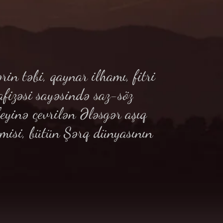
 təbi, qaynar ilhamı, fitri
izəsi sayəsində saz-söz
inə çevrilən Ələsgər aşıq
isi, bütün Şərq dünyasının