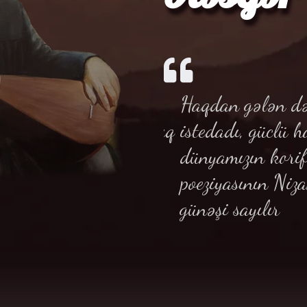
Haqdan gələn dərin
istedadı, güclü haf
dünyamızın korifey
poeziyasının Nizam
günəşi sayılır
Tərlan Göyçəli