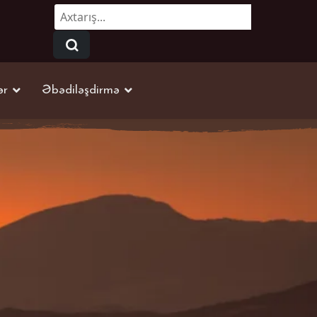
Axtarmaq...
ər
Əbədiləşdirmə