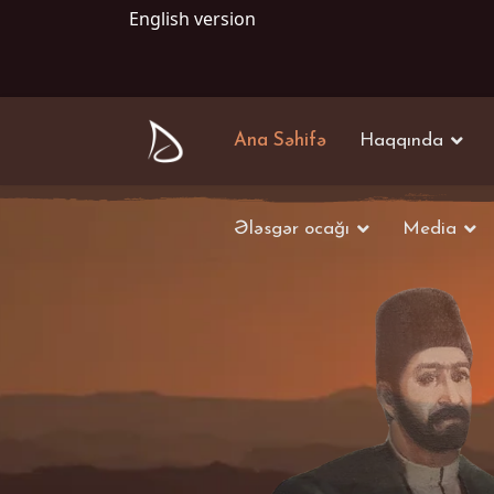
English version
Ana Səhifə
Haqqında
Ələsgər ocağı
Media