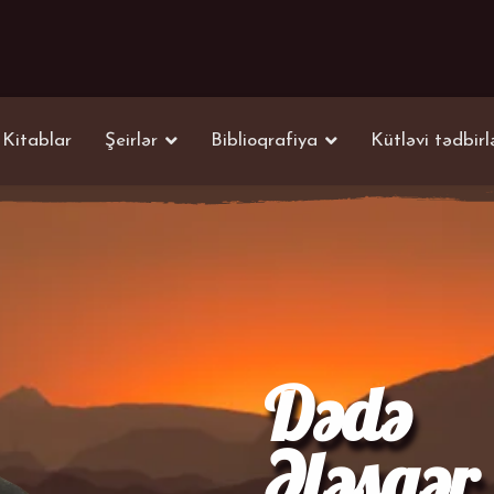
Kitablar
Şeirlər
Biblioqrafiya
Kütləvi tədbirl
Dədə
Ələsgər