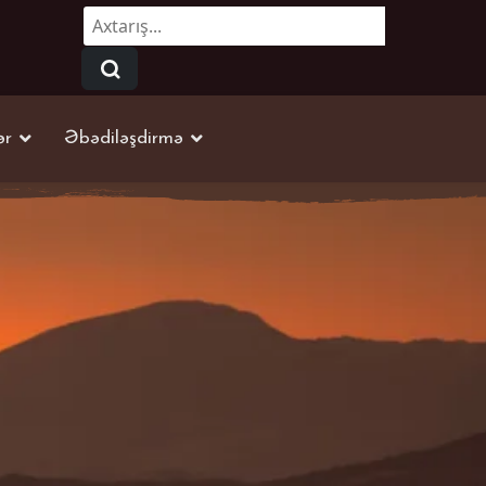
Axtarmaq...
ər
Əbədiləşdirmə