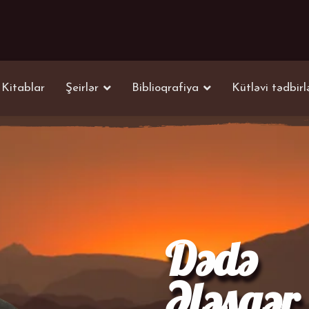
Kitablar
Şeirlər
Biblioqrafiya
Kütləvi tədbirl
Dədə
Ələsgər