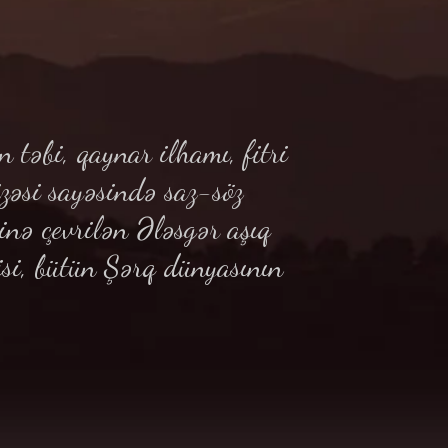
 təbi, qaynar ilhamı, fitri
izəsi sayəsində saz-söz
inə çevrilən Ələsgər aşıq
isi, bütün Şərq dünyasının