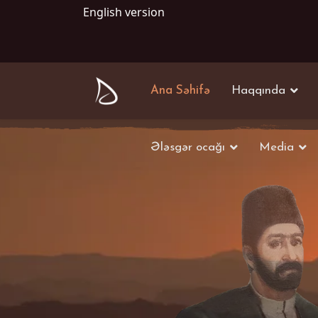
English version
Ana Səhifə
Haqqında
Ələsgər ocağı
Media