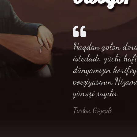
Haqdan gələn dərin
istedadı, güclü haf
dünyamızın korifey
poeziyasının Nizam
günəşi sayılır
Tərlan Göyçəli