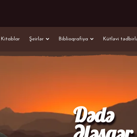
Kitablar
Şeirlər
Biblioqrafiya
Kütləvi tədbirl
Dədə
Ələsgər