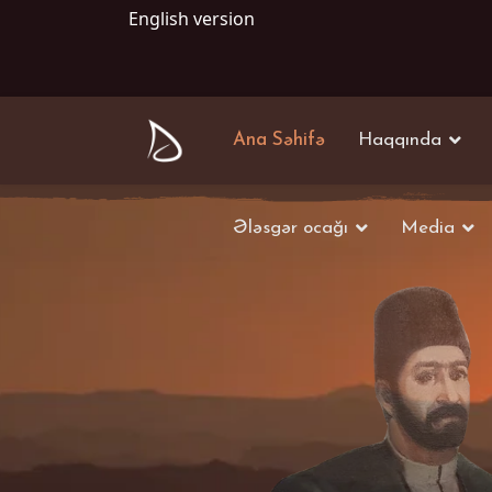
English version
Ana Səhifə
Haqqında
Ələsgər ocağı
Media