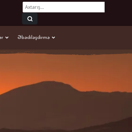
Axtarmaq...
ər
Əbədiləşdirmə