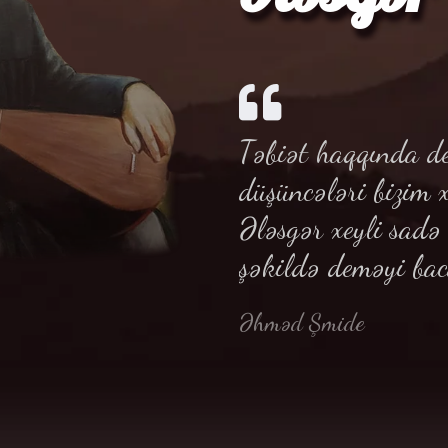
Təbiət haqqında de
düşüncələri bizim 
Ələsgər xeyli sad
şəkildə deməyi bac
Əhməd Şmide