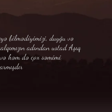
yə bilmədiyimizi, duyğu və
xalqımızın adından ustad Aşıq
ə və həm də çox səmimi
armışdır