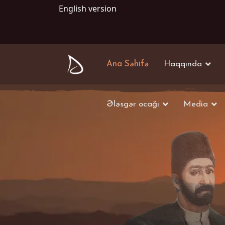
English version
Ana Səhifə
Haqqında
Ələsgər ocağı
Media