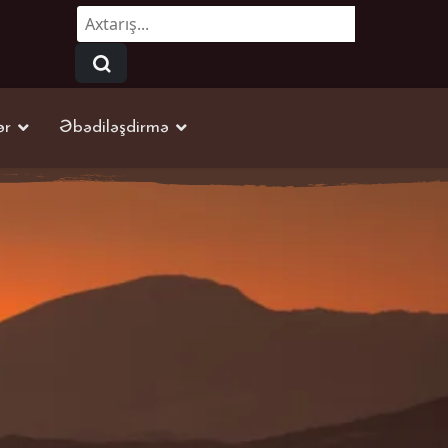
Axtarmaq...
ər
Əbədiləşdirmə