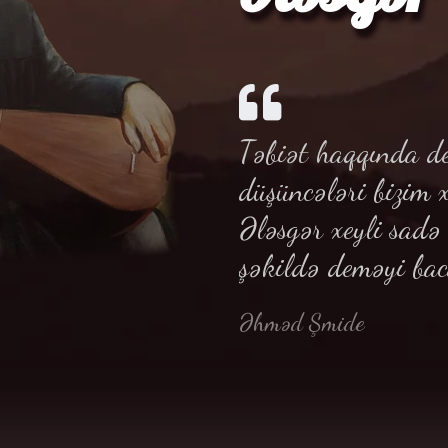
Təbiət haqqında de
düşüncələri bizim 
Ələsgər xeyli sad
şəkildə deməyi bac
Əhməd Şmide