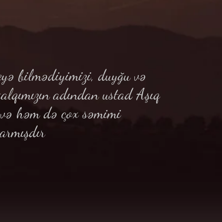
yə bilmədiyimizi, duyğu və
xalqımızın adından ustad Aşıq
ə və həm də çox səmimi
armışdır