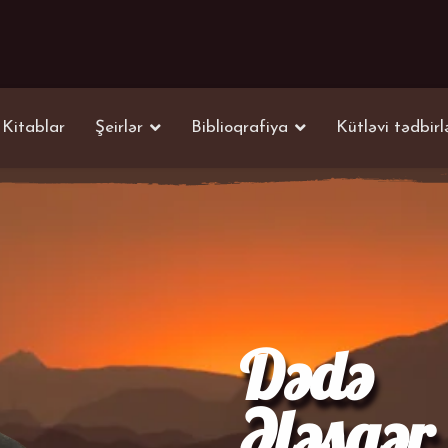
Kitablar
Şeirlər
Biblioqrafiya
Kütləvi tədbirl
Dədə
Ələsgər