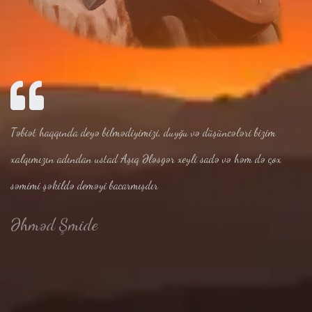
Təbiət haqqında deyə bilmədiyimizi, duyğu və düşüncələri bizim
xalqımızın adından ustad Aşıq Ələsgər xeyli sadə və həm də çox
səmimi şəkildə deməyi bacarmışdır
Əhməd Şmide