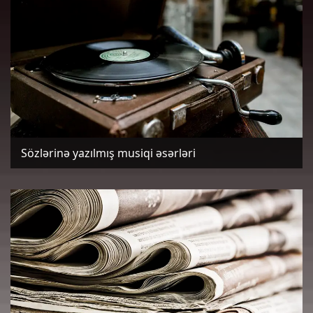
Sözlərinə yazılmış musiqi əsərləri