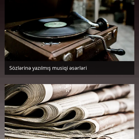
Sözlərinə yazılmış musiqi əsərləri