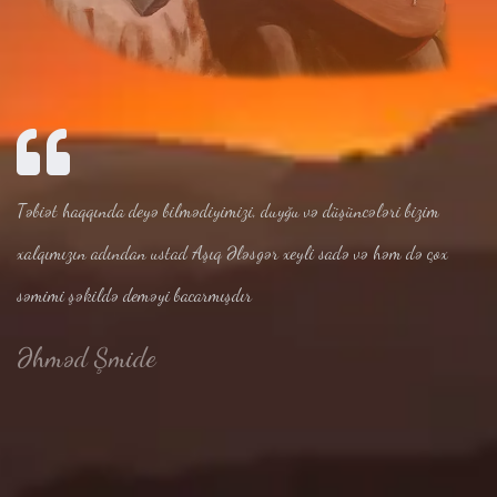
Təbiət haqqında deyə bilmədiyimizi, duyğu və düşüncələri bizim
xalqımızın adından ustad Aşıq Ələsgər xeyli sadə və həm də çox
səmimi şəkildə deməyi bacarmışdır
Əhməd Şmide