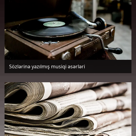
Sözlərinə yazılmış musiqi əsərləri