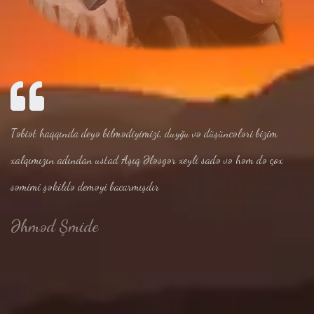
Təbiət haqqında deyə bilmədiyimizi, duyğu və düşüncələri bizim
xalqımızın adından ustad Aşıq Ələsgər xeyli sadə və həm də çox
səmimi şəkildə deməyi bacarmışdır
Əhməd Şmide