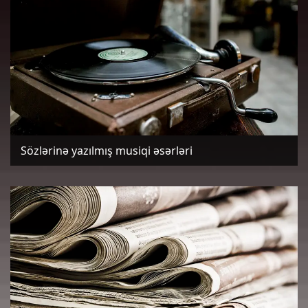
Sözlərinə yazılmış musiqi əsərləri