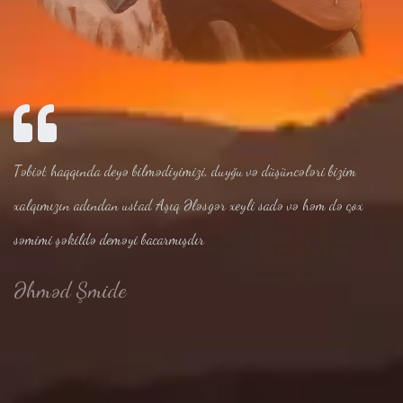
Təbiət haqqında deyə bilmədiyimizi, duyğu və düşüncələri bizim
xalqımızın adından ustad Aşıq Ələsgər xeyli sadə və həm də çox
səmimi şəkildə deməyi bacarmışdır
Əhməd Şmide