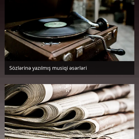
Sözlərinə yazılmış musiqi əsərləri