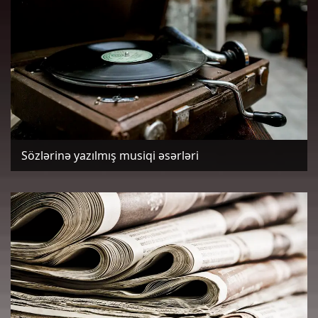
Sözlərinə yazılmış musiqi əsərləri