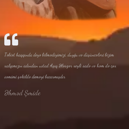
Təbiət haqqında deyə bilmədiyimizi, duyğu və düşüncələri bizim
xalqımızın adından ustad Aşıq Ələsgər xeyli sadə və həm də çox
səmimi şəkildə deməyi bacarmışdır
Əhməd Şmide