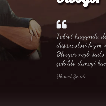
Təbiət haqqında de
düşüncələri bizim 
Ələsgər xeyli sad
şəkildə deməyi bac
Əhməd Şmide