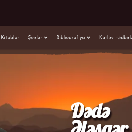
Kitablar
Şeirlər
Biblioqrafiya
Kütləvi tədbirl
Dədə
Ələsgər