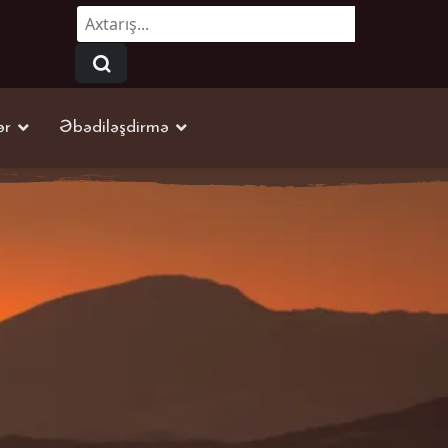
Axtarmaq...
ər
Əbədiləşdirmə