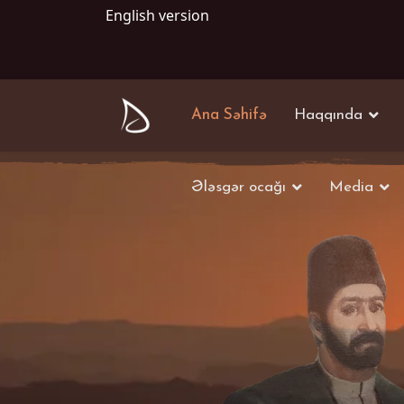
English version
Ana Səhifə
Haqqında
Ələsgər ocağı
Media