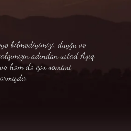
yə bilmədiyimizi, duyğu və
xalqımızın adından ustad Aşıq
ə və həm də çox səmimi
armışdır