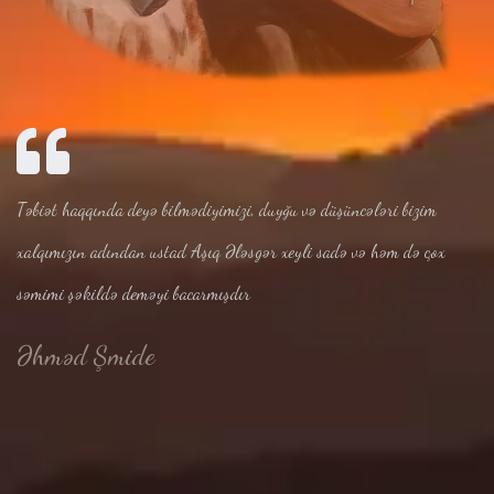
Təbiət haqqında deyə bilmədiyimizi, duyğu və düşüncələri bizim
xalqımızın adından ustad Aşıq Ələsgər xeyli sadə və həm də çox
səmimi şəkildə deməyi bacarmışdır
Əhməd Şmide