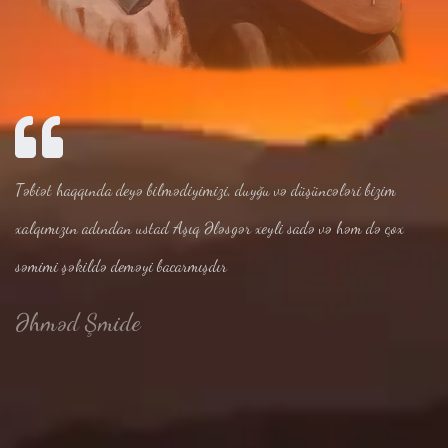
Təbiət haqqında deyə bilmədiyimizi, duyğu və düşüncələri bizim
xalqımızın adından ustad Aşıq Ələsgər xeyli sadə və həm də çox
səmimi şəkildə deməyi bacarmışdır
Əhməd Şmide