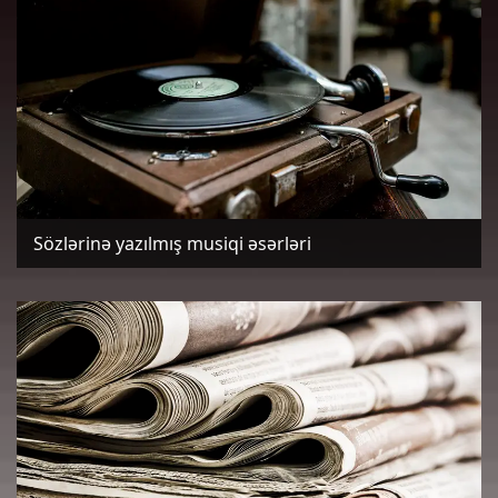
Sözlərinə yazılmış musiqi əsərləri