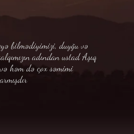
yə bilmədiyimizi, duyğu və
xalqımızın adından ustad Aşıq
ə və həm də çox səmimi
armışdır