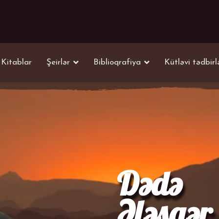
Kitablar
Şeirlər
Biblioqrafiya
Kütləvi tədbirl
Dədə
Ələsgər