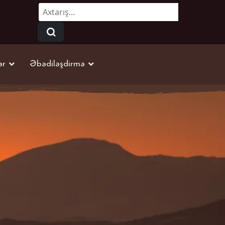
Axtarmaq...
ər
Əbədiləşdirmə