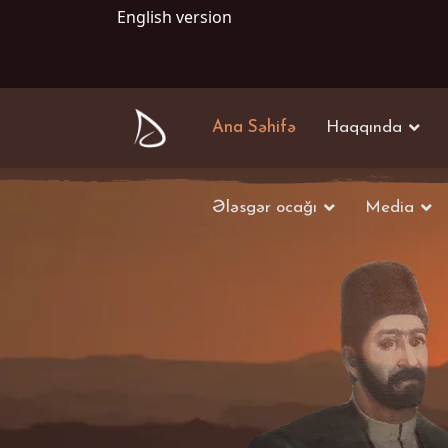
English version
Ana Səhifə
Haqqında
Ələsgər ocağı
Media