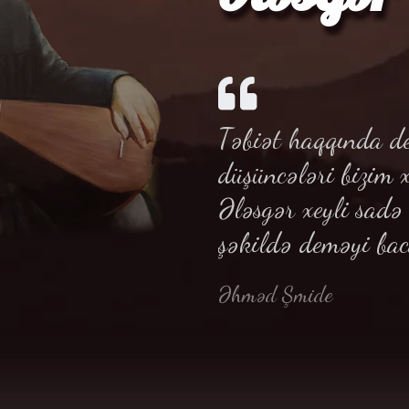
Təbiət haqqında de
düşüncələri bizim 
Ələsgər xeyli sad
şəkildə deməyi bac
Əhməd Şmide