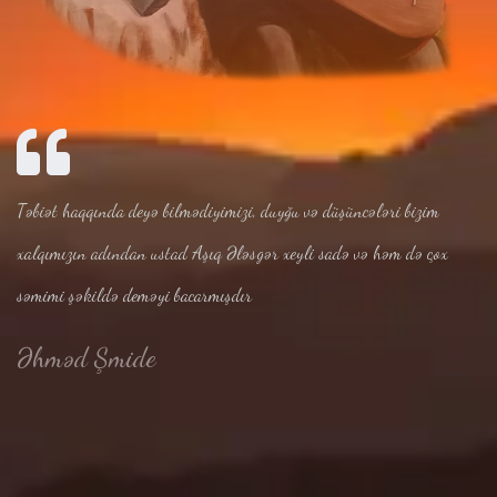
Təbiət haqqında deyə bilmədiyimizi, duyğu və düşüncələri bizim
xalqımızın adından ustad Aşıq Ələsgər xeyli sadə və həm də çox
səmimi şəkildə deməyi bacarmışdır
Əhməd Şmide