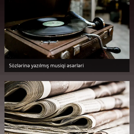
Sözlərinə yazılmış musiqi əsərləri