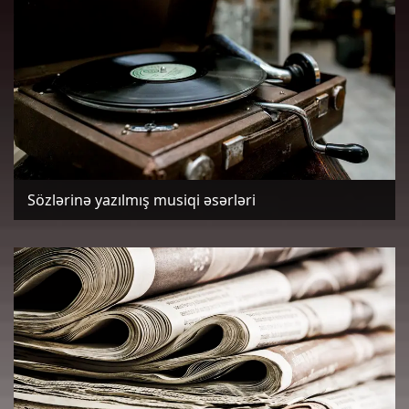
Sözlərinə yazılmış musiqi əsərləri