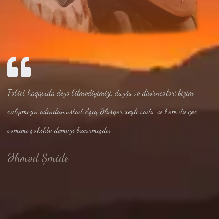
Təbiət haqqında deyə bilmədiyimizi, duyğu və düşüncələri bizim
xalqımızın adından ustad Aşıq Ələsgər xeyli sadə və həm də çox
səmimi şəkildə deməyi bacarmışdır
Əhməd Şmide