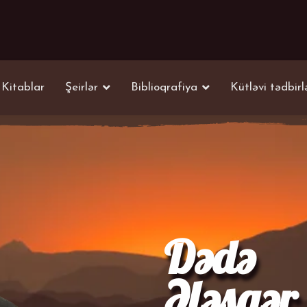
Kitablar
Şeirlər
Biblioqrafiya
Kütləvi tədbirl
Dədə
Ələsgər