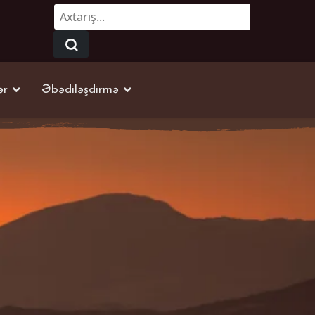
Axtarmaq...
ər
Əbədiləşdirmə