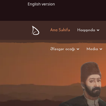
English version
Ana Səhifə
Haqqında
Ələsgər ocağı
Media