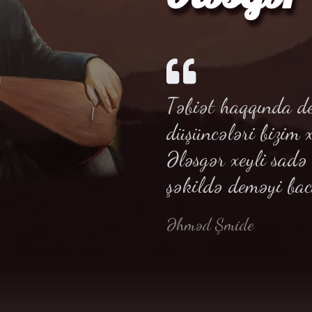
Təbiət haqqında de
düşüncələri bizim 
Ələsgər xeyli sad
şəkildə deməyi bac
Əhməd Şmide