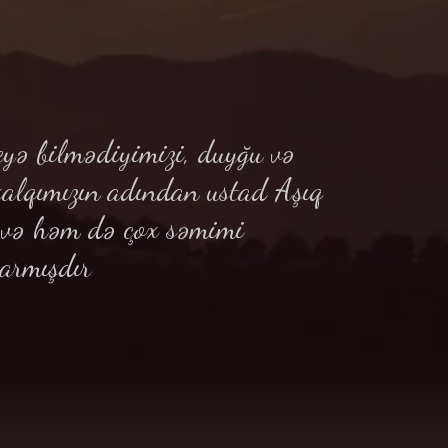
yə bilmədiyimizi, duyğu və
xalqımızın adından ustad Aşıq
ə və həm də çox səmimi
armışdır