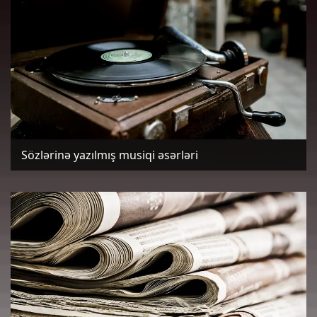
Sözlərinə yazılmış musiqi əsərləri