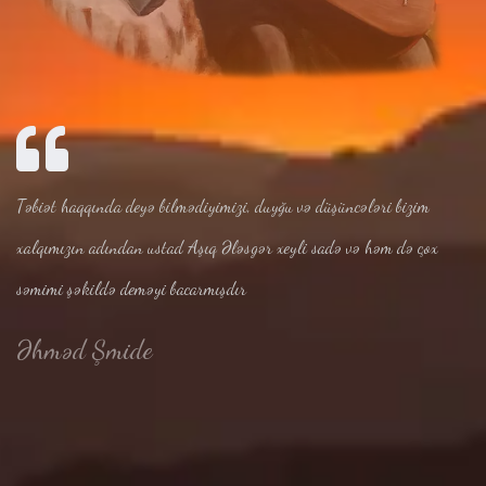
Təbiət haqqında deyə bilmədiyimizi, duyğu və düşüncələri bizim
xalqımızın adından ustad Aşıq Ələsgər xeyli sadə və həm də çox
səmimi şəkildə deməyi bacarmışdır
Əhməd Şmide