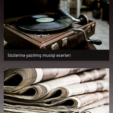
Sözlərinə yazılmış musiqi əsərləri