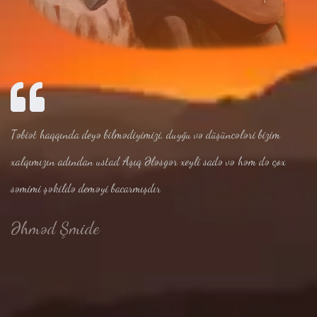
Təbiət haqqında deyə bilmədiyimizi, duyğu və düşüncələri bizim
xalqımızın adından ustad Aşıq Ələsgər xeyli sadə və həm də çox
səmimi şəkildə deməyi bacarmışdır
Əhməd Şmide