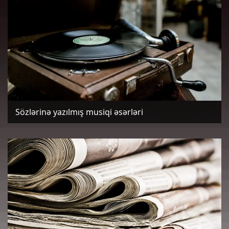
Sözlərinə yazılmış musiqi əsərləri