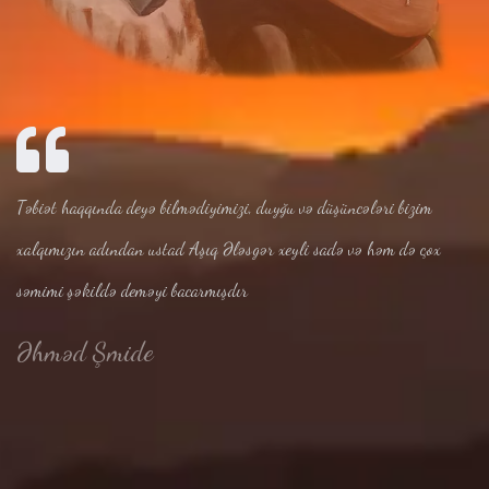
Təbiət haqqında deyə bilmədiyimizi, duyğu və düşüncələri bizim
xalqımızın adından ustad Aşıq Ələsgər xeyli sadə və həm də çox
səmimi şəkildə deməyi bacarmışdır
Əhməd Şmide