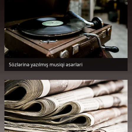
Sözlərinə yazılmış musiqi əsərləri