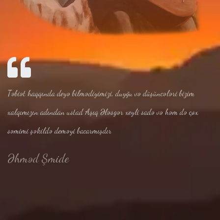
Təbiət haqqında deyə bilmədiyimizi, duyğu və düşüncələri bizim
xalqımızın adından ustad Aşıq Ələsgər xeyli sadə və həm də çox
səmimi şəkildə deməyi bacarmışdır
Əhməd Şmide