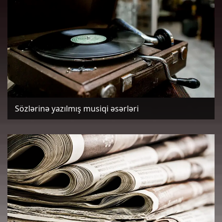
Sözlərinə yazılmış musiqi əsərləri