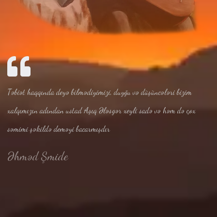
Təbiət haqqında deyə bilmədiyimizi, duyğu və düşüncələri bizim
xalqımızın adından ustad Aşıq Ələsgər xeyli sadə və həm də çox
səmimi şəkildə deməyi bacarmışdır
Əhməd Şmide