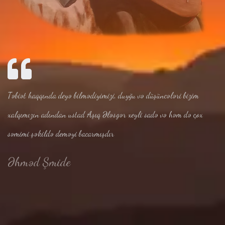
Təbiət haqqında deyə bilmədiyimizi, duyğu və düşüncələri bizim
xalqımızın adından ustad Aşıq Ələsgər xeyli sadə və həm də çox
səmimi şəkildə deməyi bacarmışdır
Əhməd Şmide