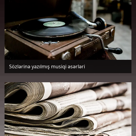
Sözlərinə yazılmış musiqi əsərləri