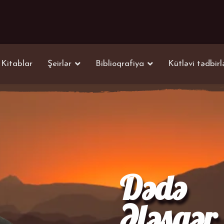
Kitablar
Şeirlər
Biblioqrafiya
Kütləvi tədbirl
Dədə
Ələsgər