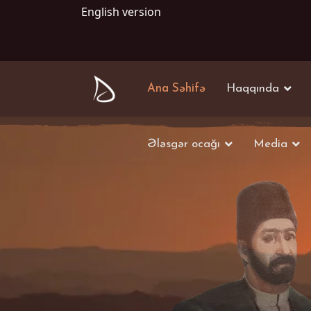
English version
Ana Səhifə
Haqqında
Ələsgər ocağı
Media