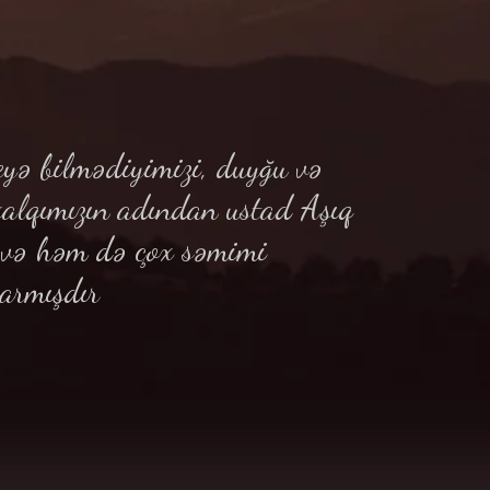
yə bilmədiyimizi, duyğu və
xalqımızın adından ustad Aşıq
ə və həm də çox səmimi
armışdır