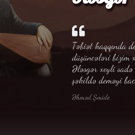
Təbiət haqqında de
düşüncələri bizim 
Ələsgər xeyli sad
şəkildə deməyi bac
Əhməd Şmide