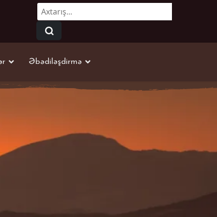
Axtarmaq...
ər
Əbədiləşdirmə