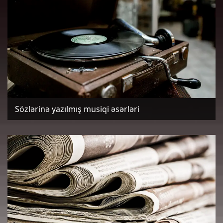
Sözlərinə yazılmış musiqi əsərləri