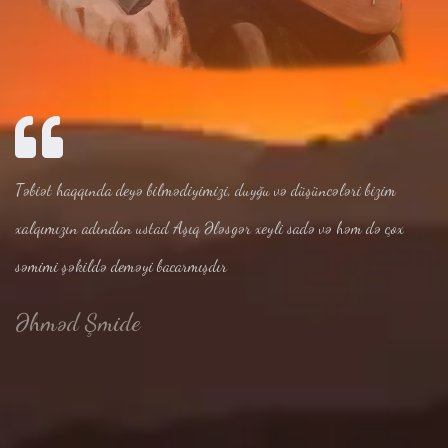
Təbiət haqqında deyə bilmədiyimizi, duyğu və düşüncələri bizim
xalqımızın adından ustad Aşıq Ələsgər xeyli sadə və həm də çox
səmimi şəkildə deməyi bacarmışdır
Əhməd Şmide