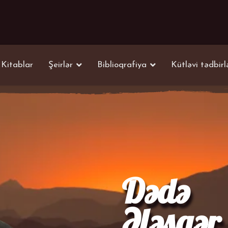
Kitablar
Şeirlər
Biblioqrafiya
Kütləvi tədbirl
Dədə
Ələsgər