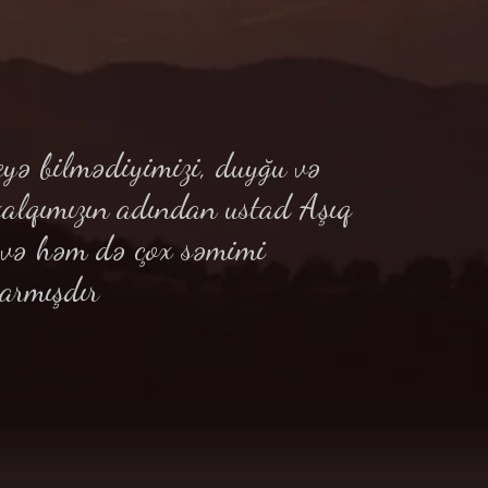
yə bilmədiyimizi, duyğu və
xalqımızın adından ustad Aşıq
ə və həm də çox səmimi
armışdır