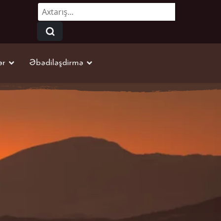
Axtarmaq...
ər
Əbədiləşdirmə