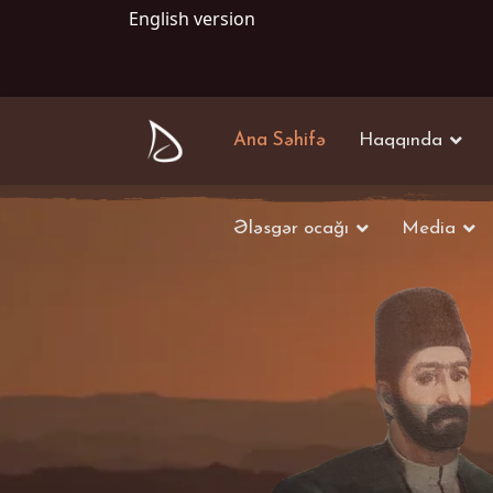
English version
Ana Səhifə
Haqqında
Ələsgər ocağı
Media