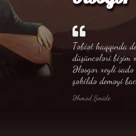
Təbiət haqqında de
düşüncələri bizim 
Ələsgər xeyli sad
şəkildə deməyi bac
Əhməd Şmide