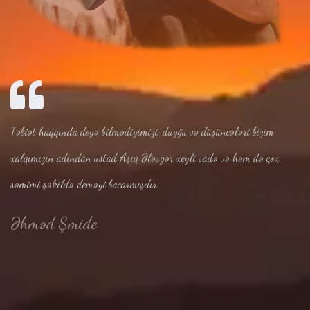
Təbiət haqqında deyə bilmədiyimizi, duyğu və düşüncələri bizim
xalqımızın adından ustad Aşıq Ələsgər xeyli sadə və həm də çox
səmimi şəkildə deməyi bacarmışdır
Əhməd Şmide