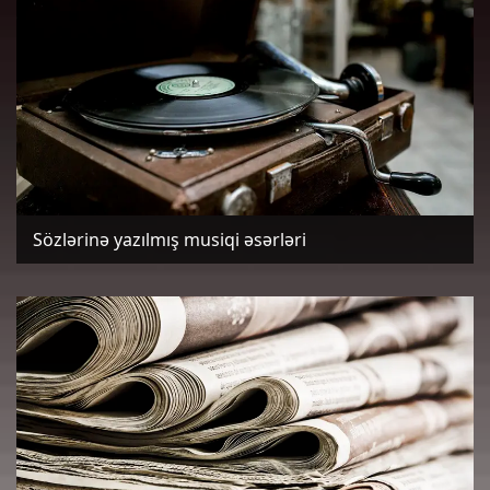
Sözlərinə yazılmış musiqi əsərləri