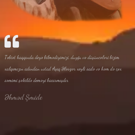
Təbiət haqqında deyə bilmədiyimizi, duyğu və düşüncələri bizim
xalqımızın adından ustad Aşıq Ələsgər xeyli sadə və həm də çox
səmimi şəkildə deməyi bacarmışdır
Əhməd Şmide