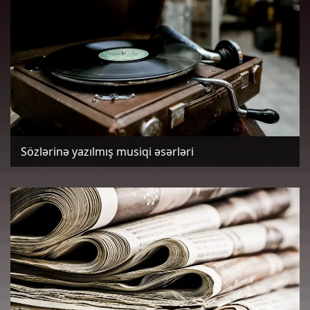
Sözlərinə yazılmış musiqi əsərləri