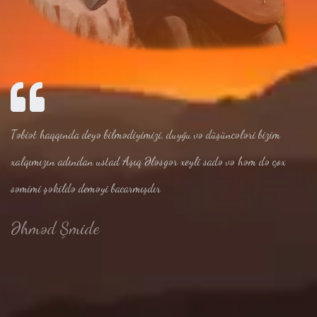
Təbiət haqqında deyə bilmədiyimizi, duyğu və düşüncələri bizim
xalqımızın adından ustad Aşıq Ələsgər xeyli sadə və həm də çox
səmimi şəkildə deməyi bacarmışdır
Əhməd Şmide