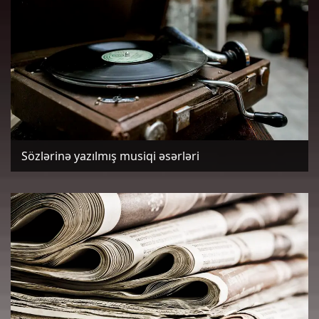
Sözlərinə yazılmış musiqi əsərləri