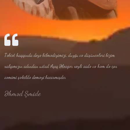
Təbiət haqqında deyə bilmədiyimizi, duyğu və düşüncələri bizim
xalqımızın adından ustad Aşıq Ələsgər xeyli sadə və həm də çox
səmimi şəkildə deməyi bacarmışdır
Əhməd Şmide