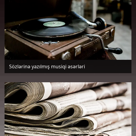
Sözlərinə yazılmış musiqi əsərləri