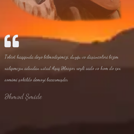
Təbiət haqqında deyə bilmədiyimizi, duyğu və düşüncələri bizim
xalqımızın adından ustad Aşıq Ələsgər xeyli sadə və həm də çox
səmimi şəkildə deməyi bacarmışdır
Əhməd Şmide