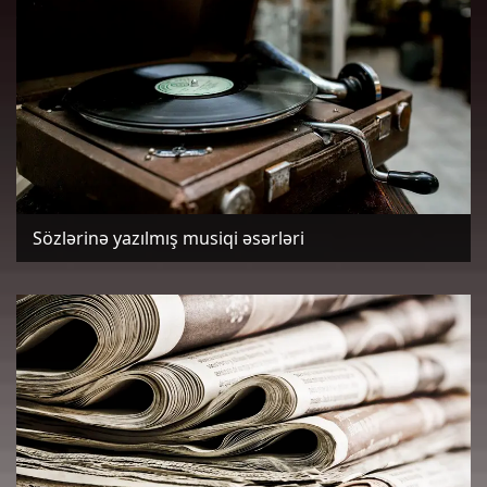
Sözlərinə yazılmış musiqi əsərləri