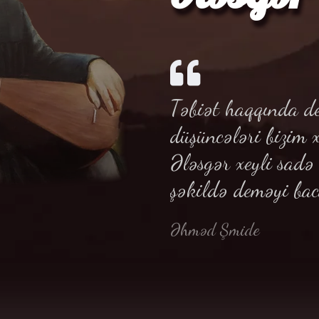
Təbiət haqqında de
düşüncələri bizim 
Ələsgər xeyli sad
şəkildə deməyi bac
Əhməd Şmide