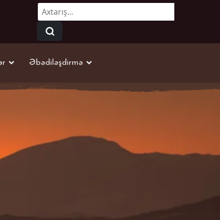
Axtarmaq...
ər
Əbədiləşdirmə