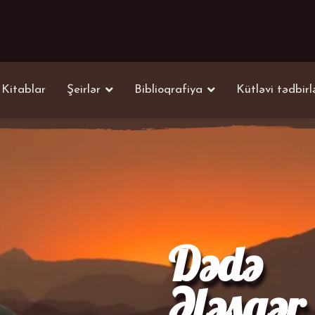
Kitablar
Şeirlər
Biblioqrafiya
Kütləvi tədbirl
Dədə
Ələsgər