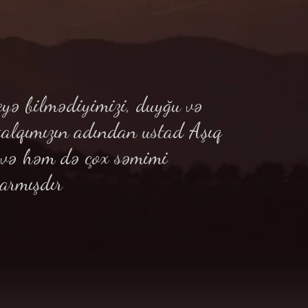
yə bilmədiyimizi, duyğu və
xalqımızın adından ustad Aşıq
ə və həm də çox səmimi
armışdır