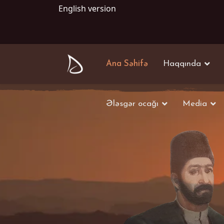
English version
Ana Səhifə
Haqqında
Ələsgər ocağı
Media