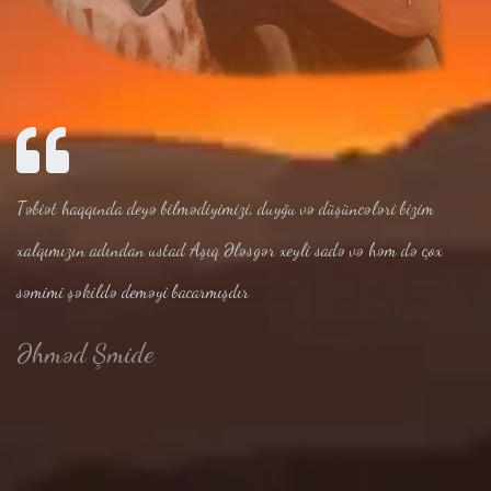
Təbiət haqqında deyə bilmədiyimizi, duyğu və düşüncələri bizim
xalqımızın adından ustad Aşıq Ələsgər xeyli sadə və həm də çox
səmimi şəkildə deməyi bacarmışdır
Əhməd Şmide