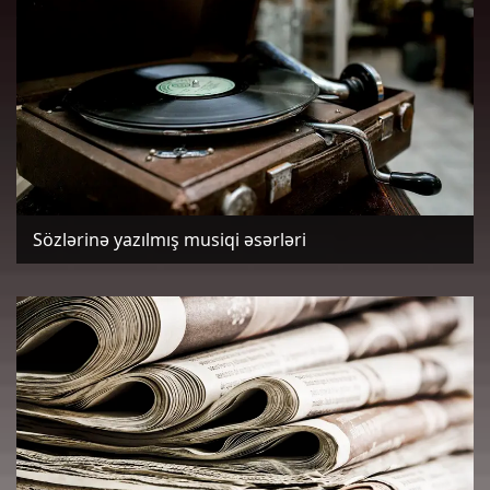
Sözlərinə yazılmış musiqi əsərləri