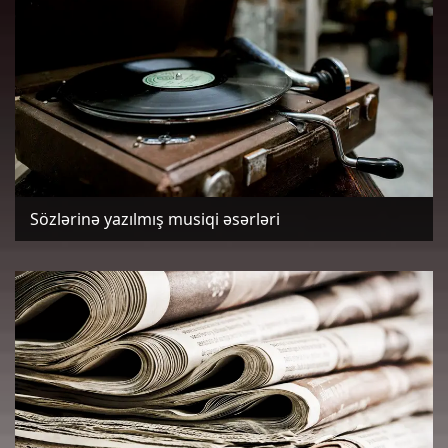
Sözlərinə yazılmış musiqi əsərləri