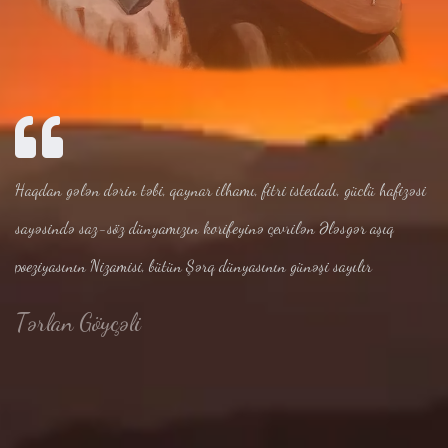
Haqdan gələn dərin təbi, qaynar ilhamı, fitri istedadı, güclü hafizəsi
sayəsində saz-söz dünyamızın korifeyinə çevrilən Ələsgər aşıq
poeziyasının Nizamisi, bütün Şərq dünyasının günəşi sayılır
Tərlan Göyçəli