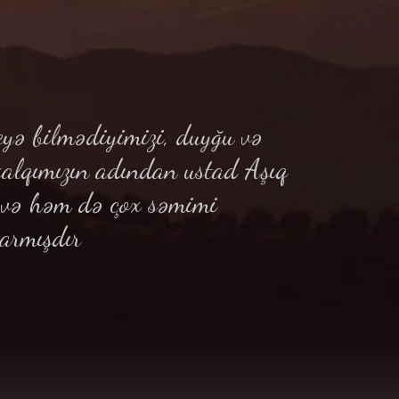
yə bilmədiyimizi, duyğu və
xalqımızın adından ustad Aşıq
ə və həm də çox səmimi
armışdır