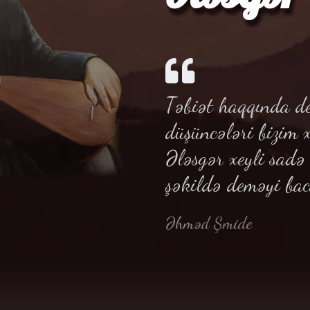
Təbiət haqqında de
düşüncələri bizim 
Ələsgər xeyli sad
şəkildə deməyi bac
Əhməd Şmide