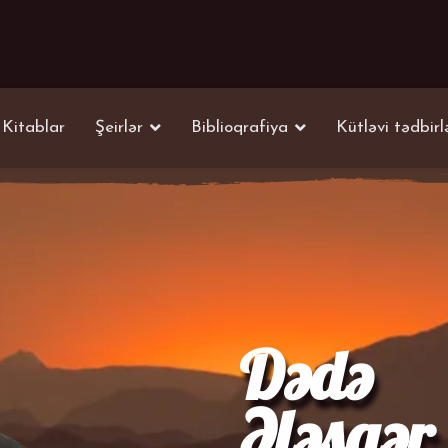
Kitablar
Şeirlər
Biblioqrafiya
Kütləvi tədbirl
Dədə
Ələsgər