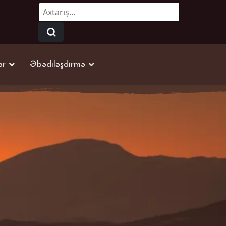
Axtarmaq...
ər
Əbədiləşdirmə