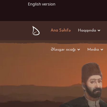
English version
Ana Səhifə
Haqqında
Ələsgər ocağı
Media