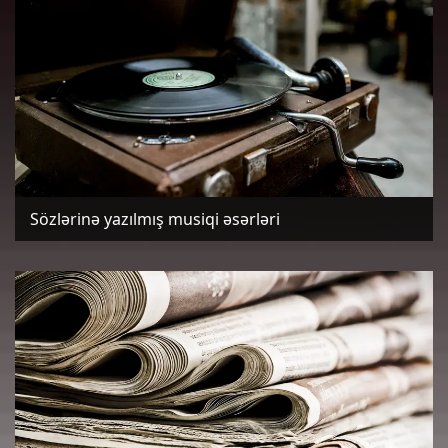
Sözlərinə yazılmış musiqi əsərləri