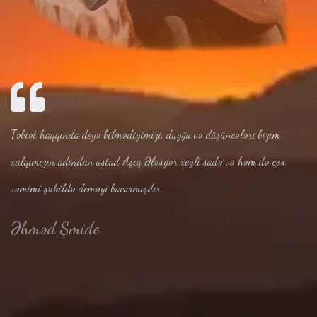
Təbiət haqqında deyə bilmədiyimizi, duyğu və düşüncələri bizim
xalqımızın adından ustad Aşıq Ələsgər xeyli sadə və həm də çox
səmimi şəkildə deməyi bacarmışdır
Əhməd Şmide