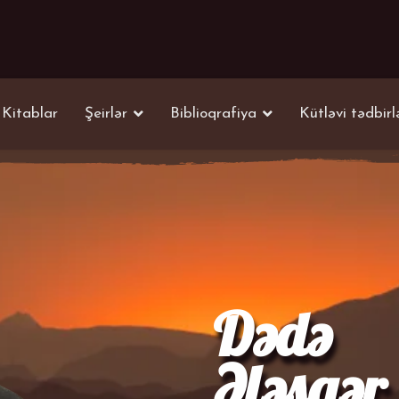
Kitablar
Şeirlər
Biblioqrafiya
Kütləvi tədbirl
Dədə
Ələsgər