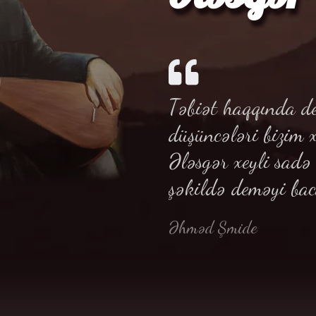
Təbiət haqqında de
düşüncələri bizim 
Ələsgər xeyli sad
şəkildə deməyi bac
Əhməd Şmide