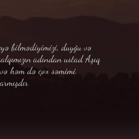
yə bilmədiyimizi, duyğu və
xalqımızın adından ustad Aşıq
ə və həm də çox səmimi
armışdır