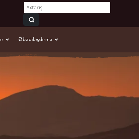
Axtarmaq...
ər
Əbədiləşdirmə