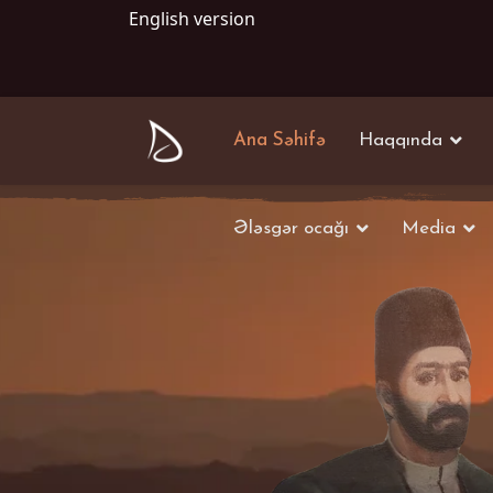
English version
Ana Səhifə
Haqqında
Ələsgər ocağı
Media