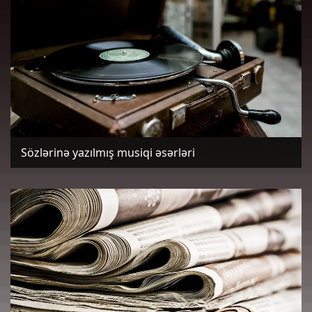
Sözlərinə yazılmış musiqi əsərləri