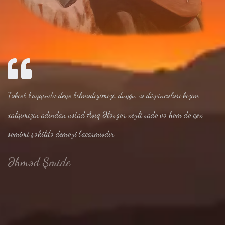
Təbiət haqqında deyə bilmədiyimizi, duyğu və düşüncələri bizim
xalqımızın adından ustad Aşıq Ələsgər xeyli sadə və həm də çox
səmimi şəkildə deməyi bacarmışdır
Əhməd Şmide